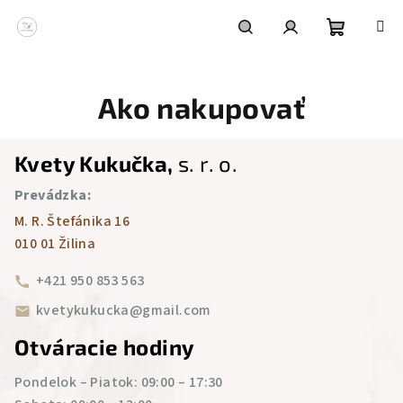
Prejsť
na
obsah
Nákupn
Hľadať
Prihlásenie
Ako nakupovať
košík
Z
Kvety Kukučka,
s. r. o.
á
Prevádzka:
p
M. R. Štefánika 16
ä
010 01 Žilina
t
i
+421 950 853 563
e
kvetykukucka@gmail.com
Otváracie hodiny
Pondelok – Piatok: 09:00 – 17:30