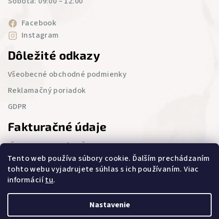
Sobota: 09:00 – 12:00
Facebook
Instagram
Dôležité odkazy
Všeobecné obchodné podmienky
Reklamačný poriadok
GDPR
Fakturačné údaje
IČO : 52 543 986 | DIČ : 2121076694
Tento web používa súbory cookie. Ďalším prechádzaním
Lietavská Svinná 23,
tohto webu vyjadrujete súhlas s ich používaním. Viac
Lietavská Svinná – Babkov 013 11
informácií
tu
.
Zapísaný v Obchodnom registri Okresného súdu Žilina,
vložka 72990/L, Oddiel: Sro
Nastavenie