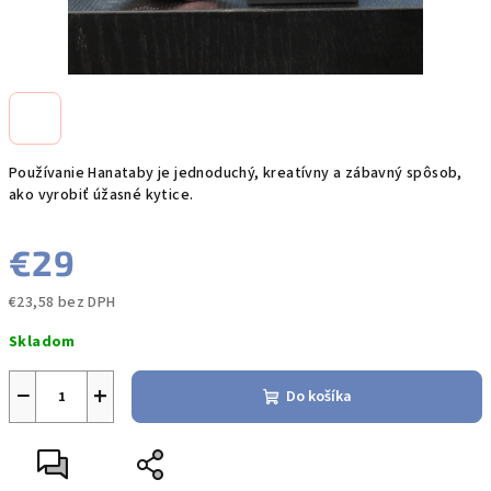
Používanie Hanataby je jednoduchý, kreatívny a zábavný spôsob,
ako vyrobiť úžasné kytice.
€29
€23,58 bez DPH
Jednotková
Skladom
cena:
−
+
Do košíka