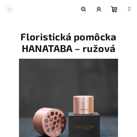
Prejsť
na
obsah
Nákupn
Hľadať
Prihlásenie
Floristická pomôcka
košík
HANATABA – ružová