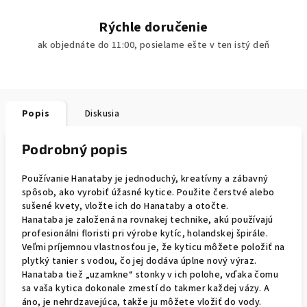
Rýchle doručenie
ak objednáte do 11:00, posielame ešte v ten istý deň
Popis
Diskusia
Podrobný popis
Používanie Hanataby je jednoduchý, kreatívny a zábavný
spôsob, ako vyrobiť úžasné kytice. Použite čerstvé alebo
sušené kvety, vložte ich do Hanataby a otočte.
Hanataba je založená na rovnakej technike, akú používajú
profesionálni floristi pri výrobe kytíc, holandskej špirále.
Veľmi príjemnou vlastnosťou je, že kyticu môžete položiť na
plytký tanier s vodou, čo jej dodáva úplne nový výraz.
Hanataba tiež „uzamkne“ stonky v ich polohe, vďaka čomu
sa vaša kytica dokonale zmestí do takmer každej vázy. A
áno, je nehrdzavejúca, takže ju môžete vložiť do vody.