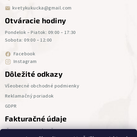
e
kvetykukucka@gmail.com
Otváracie hodiny
Pondelok – Piatok: 09:00 – 17:30
Sobota: 09:00 – 12:00
Facebook
Instagram
Dôležité odkazy
Všeobecné obchodné podmienky
Reklamačný poriadok
GDPR
Fakturačné údaje
IČO : 52 543 986 | DIČ : 2121076694