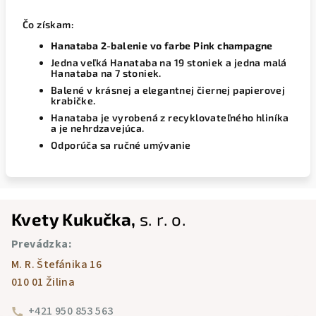
Čo získam:
Hanataba 2-balenie vo farbe Pink champagne
Jedna veľká Hanataba na 19 stoniek a jedna malá
Hanataba na 7 stoniek.
Balené v krásnej a elegantnej čiernej papierovej
krabičke.
Hanataba je vyrobená z recyklovateľného hliníka
a je nehrdzavejúca.
Odporúča sa ručné umývanie
Z
Kvety Kukučka,
s. r. o.
á
Prevádzka:
p
M. R. Štefánika 16
ä
010 01 Žilina
t
i
+421 950 853 563