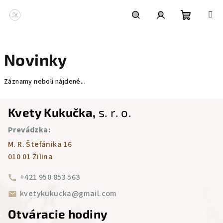
Prejsť
na
obsah
Nákupn
Hľadať
Prihlásenie
Novinky
košík
Záznamy neboli nájdené...
Z
Kvety Kukučka,
s. r. o.
á
Prevádzka:
p
M. R. Štefánika 16
ä
010 01 Žilina
t
i
+421 950 853 563
e
kvetykukucka@gmail.com
Otváracie hodiny