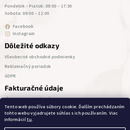
Pondelok – Piatok: 09:00 – 17:30
Sobota: 09:00 – 12:00
Facebook
Instagram
Dôležité odkazy
Všeobecné obchodné podmienky
Reklamačný poriadok
GDPR
Fakturačné údaje
IČO : 52 543 986 | DIČ : 2121076694
Tento web používa súbory cookie. Ďalším prechádzaním
Lietavská Svinná 23,
tohto webu vyjadrujete súhlas s ich používaním. Viac
Lietavská Svinná – Babkov 013 11
informácií
tu
.
Zapísaný v Obchodnom registri Okresného súdu Žilina,