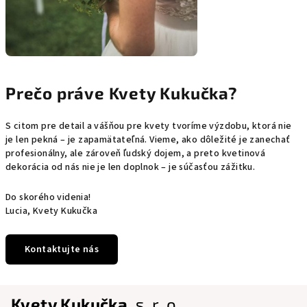
Prečo práve Kvety Kukučka?
S citom pre detail a vášňou pre kvety tvoríme výzdobu, ktorá nie
je len pekná – je zapamätateľná. Vieme, ako dôležité je zanechať
profesionálny, ale zároveň ľudský dojem, a preto kvetinová
dekorácia od nás nie je len doplnok – je súčasťou zážitku.
Do skorého videnia!
Lucia, Kvety Kukučka
Kontaktujte nás
Z
Kvety Kukučka,
s. r. o.