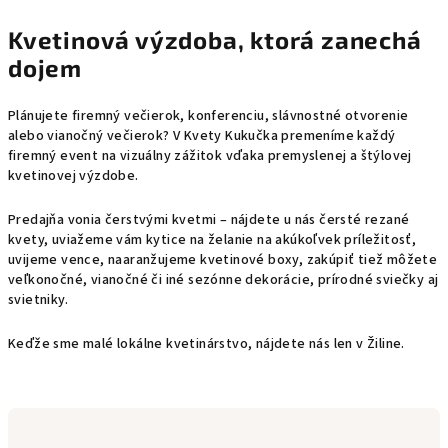
Kvetinová výzdoba, ktorá zanechá
dojem
Plánujete firemný večierok, konferenciu, slávnostné otvorenie
alebo vianočný večierok? V Kvety Kukučka premeníme každý
firemný event na vizuálny zážitok vďaka premyslenej a štýlovej
kvetinovej výzdobe.
Predajňa vonia čerstvými kvetmi – nájdete u nás čersté rezané
kvety, uviažeme vám kytice na želanie na akúkoľvek príležitosť,
uvijeme vence, naaranžujeme kvetinové boxy, zakúpiť tiež môžete
veľkonočné, vianočné či iné sezónne dekorácie, prírodné sviečky aj
svietniky.
Keďže sme malé lokálne kvetinárstvo, nájdete nás len v Žiline.