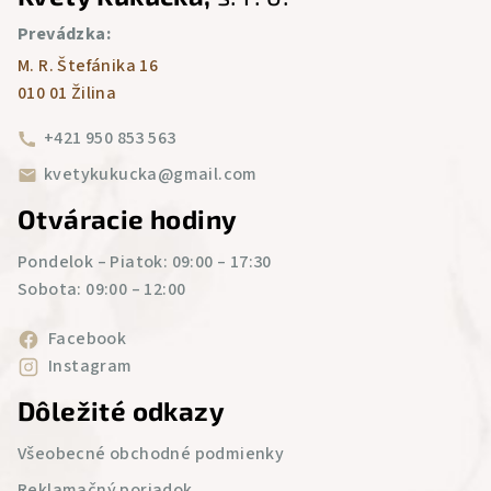
á
Prevádzka:
p
M. R. Štefánika 16
ä
010 01 Žilina
t
i
+421 950 853 563
e
kvetykukucka@gmail.com
Otváracie hodiny
Pondelok – Piatok: 09:00 – 17:30
Sobota: 09:00 – 12:00
Facebook
Instagram
Dôležité odkazy
Všeobecné obchodné podmienky
Reklamačný poriadok