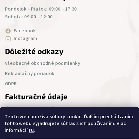
Pondelok – Piatok: 09:00 – 17:30
Sobota: 09:00 – 12:00
Facebook
Instagram
Dôležité odkazy
Všeobecné obchodné podmienky
Reklamačný poriadok
GDPR
Fakturačné údaje
IČO : 52 543 986 | DIČ : 2121076694
Tento web používa súbory cookie. Ďalším prechádzaním
Lietavská Svinná 23,
tohto webu vyjadrujete súhlas s ich používaním. Viac
Lietavská Svinná – Babkov 013 11
informácií
tu
.
Zapísaný v Obchodnom registri Okresného súdu Žilina,