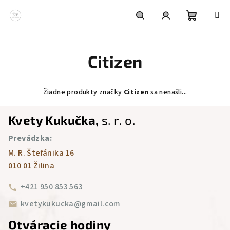
Prejsť
na
obsah
Nákupn
Hľadať
Prihlásenie
Citizen
košík
Žiadne produkty značky
Citizen
sa nenašli...
Z
Kvety Kukučka,
s. r. o.
á
Prevádzka:
p
M. R. Štefánika 16
ä
010 01 Žilina
t
i
+421 950 853 563
e
kvetykukucka@gmail.com
Otváracie hodiny