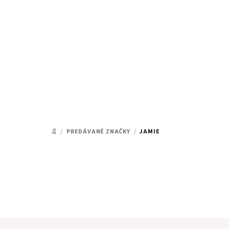
Prejsť
na
obsah
/
PREDÁVANÉ ZNAČKY
/
JAMIE
DOMOV
Z