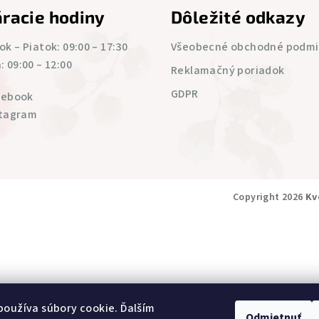
racie hodiny
Dôležité odkazy
k – Piatok: 09:00 – 17:30
Všeobecné obchodné podm
 09:00 – 12:00
Reklamačný poriadok
GDPR
cebook
stagram
Copyright 2026
Kv
oužíva súbory cookie. Ďalším
Odmietnuť