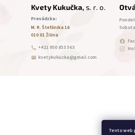
Kvety Kukučka,
s. r. o.
Otvá
á
Prevádzka:
p
Pondelo
M. R. Štefánika 16
Sobota:
ä
010 01 Žilina
Fa
t
+421 950 853 563
In
i
kvetykukucka@gmail.com
e
Tento web p