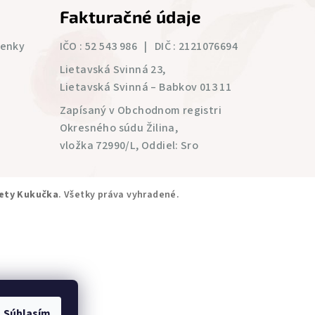
Fakturačné údaje
ienky
IČO : 52 543 986 | DIČ : 2121076694
Lietavská Svinná 23,
Lietavská Svinná – Babkov 013 11
Zapísaný v Obchodnom registri
Okresného súdu Žilina,
vložka 72990/L, Oddiel: Sro
ety Kukučka
. Všetky práva vyhradené.
Súhlasím