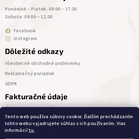
Pondelok – Piatok: 09:00 – 17:30
Sobota: 09:00 – 12:00
Facebook
Instagram
Dôležité odkazy
Všeobecné obchodné podmienky
Reklamačný poriadok
GDPR
Fakturačné údaje
IČO : 52 543 986 | DIČ : 2121076694
Tento web používa súbory cookie. Ďalším prechádzaním
Lietavská Svinná 23,
tohto webu vyjadrujete súhlas s ich používaním. Viac
Lietavská Svinná – Babkov 013 11
informácií
tu
.
Zapísaný v Obchodnom registri Okresného súdu Žilina,