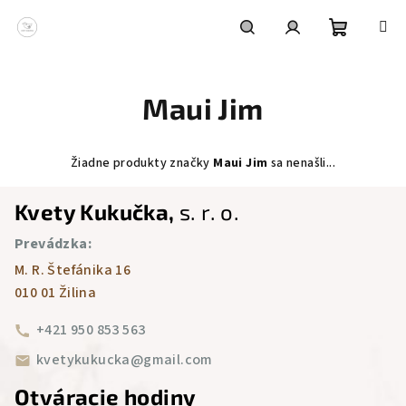
Prejsť
na
obsah
Nákupn
Hľadať
Prihlásenie
Maui Jim
košík
Žiadne produkty značky
Maui Jim
sa nenašli...
Z
Kvety Kukučka,
s. r. o.
á
Prevádzka:
p
M. R. Štefánika 16
ä
010 01 Žilina
t
i
+421 950 853 563
e
kvetykukucka@gmail.com
Otváracie hodiny