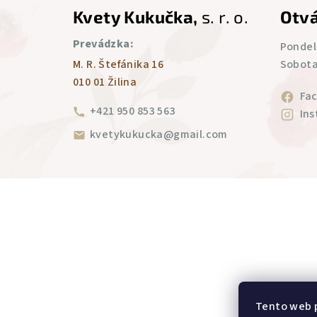
Kvety Kukučka,
s. r. o.
Otvá
á
Prevádzka:
p
Pondelo
M. R. Štefánika 16
Sobota:
ä
010 01 Žilina
Fa
t
+421 950 853 563
In
i
kvetykukucka@gmail.com
e
Tento web p