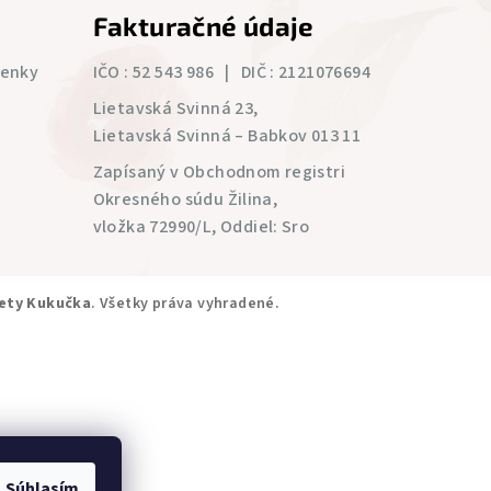
Fakturačné údaje
ienky
IČO : 52 543 986 | DIČ : 2121076694
Lietavská Svinná 23,
Lietavská Svinná – Babkov 013 11
Zapísaný v Obchodnom registri
Okresného súdu Žilina,
vložka 72990/L, Oddiel: Sro
ety Kukučka
. Všetky práva vyhradené.
Súhlasím